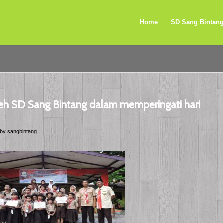
Home
SD Sang Bintan
leh SD Sang Bintang dalam memperingati hari
by
sangbintang