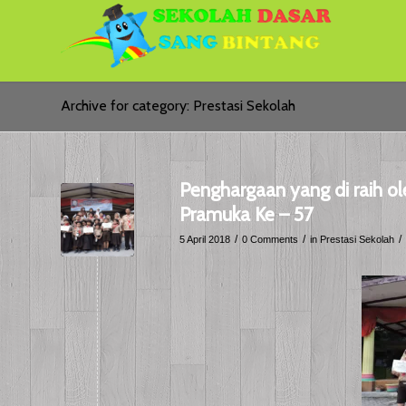
Archive for category: Prestasi Sekolah
Penghargaan yang di raih o
Pramuka Ke – 57
/
/
/
5 April 2018
0 Comments
in
Prestasi Sekolah