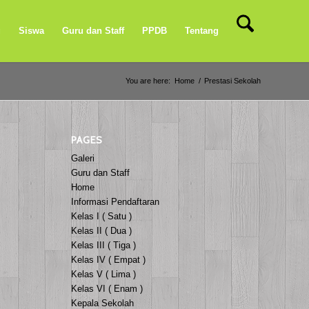
g
Siswa
Guru dan Staff
PPDB
Tentang
You are here:
Home
/
Prestasi Sekolah
PAGES
Galeri
Guru dan Staff
Home
Informasi Pendaftaran
Kelas I ( Satu )
Kelas II ( Dua )
Kelas III ( Tiga )
Kelas IV ( Empat )
Kelas V ( Lima )
Kelas VI ( Enam )
Kepala Sekolah